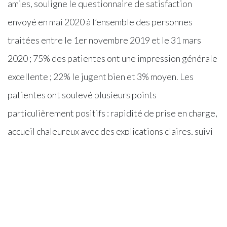
amies, souligne le questionnaire de satisfaction
envoyé en mai 2020 à l’ensemble des personnes
traitées entre le 1er novembre 2019 et le 31 mars
2020 ; 75% des patientes ont une impression générale
excellente ; 22% le jugent bien et 3% moyen. Les
patientes ont soulevé plusieurs points
particulièrement positifs : rapidité de prise en charge,
accueil chaleureux avec des explications claires, suivi
efficace en particulier de la part des BCN (« breast
care nurse », à savoir l’infirmière référente pour le
CSF); ces commentaires témoignent de la qualité de
l’accompagnement que le CSF s’efforce de mettre en
œuvre depuis des années.