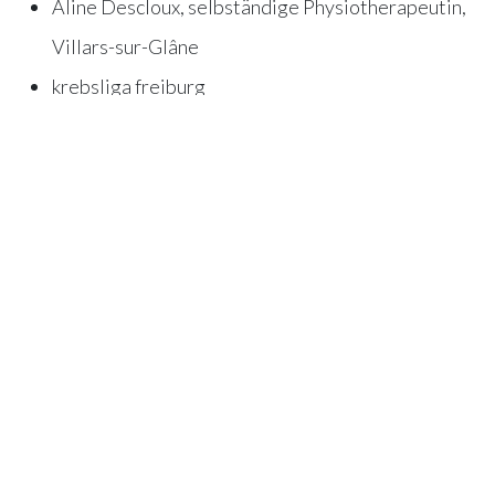
Aline Descloux, selbständige Physiotherapeutin,
Villars-sur-Glâne
krebsliga freiburg
5.10.2022, 19 Uhr
HFR Tafers